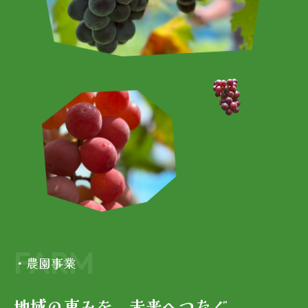
FARM
・農園事業
地域の恵みを、未来へつなぐ