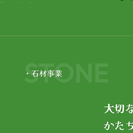
STONE
・石材事業
大切
かた