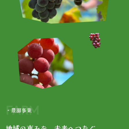
FARM
・農園事業
地域の恵みを、未来へつなぐ