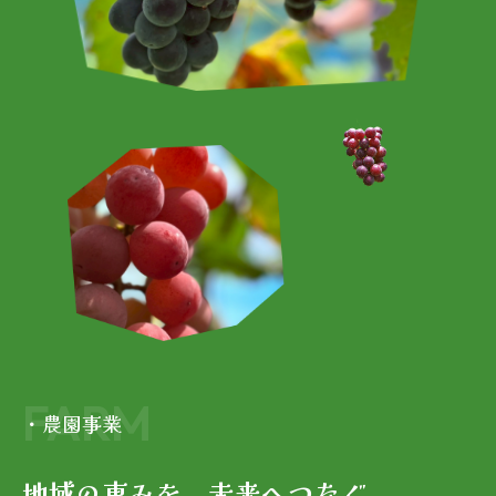
FARM
・農園事業
地域の恵みを、未来へつなぐ